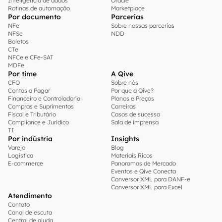
Inteligência de dados
Oracle
Rotinas de automação
Marketplace
Por documento
Parcerias
NFe
Sobre nossas parcerias
NFSe
NDD
Boletos
CTe
NFCe e CFe-SAT
MDFe
Por time
A Qive
CFO
Sobre nós
Contas a Pagar
Por que a Qive?
Financeiro e Controladoria
Planos e Preços
Compras e Suprimentos
Carreiras
Fiscal e Tributário
Casos de sucesso
Compliance e Jurídico
Sala de imprensa
TI
Por indústria
Insights
Varejo
Blog
Logística
Materiais Ricos
E-commerce
Panoramas de Mercado
Eventos e Qive Conecta
Conversor XML para DANF-e
Conversor XML para Excel
Atendimento
Contato
Canal de escuta
Central de ajuda