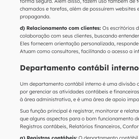
forma segura. Além disso, fazem uso também de t
chamados e tarefas, além de possuírem websites e
propaganda.
d) Relacionamento com clientes:
Os escritórios 
colaboração com seus clientes, buscando entender
Eles fornecem orientação personalizada, responde
Atuam como consultores, facilitando o acesso a in
Departamento contábil interno
Um departamento contábil interno é uma divisão 
por gerenciar as atividades contábeis e financeira
à área administrativa, e é uma área de apoio imp
Sua função principal é registrar, monitorar e rela
que alguns aspectos para o bom funcionamento de
Registros contábeis, Relatórios financeiros, Confor
a) Registros contábeis:
O departamento contábil 