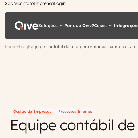
Sobre
Contato
Imprensa
Login
Soluções
Cases
Integraçõe
Por que Qive?
home
blog
equipe contábil de alta performance: como constru
Gestão de Empresas
Processos Internos
Equipe contábil de 