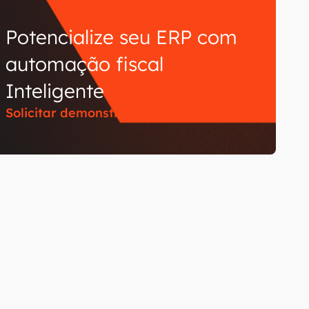
Potencialize seu ERP com
automação fiscal
Inteligente
Solicitar demonstração