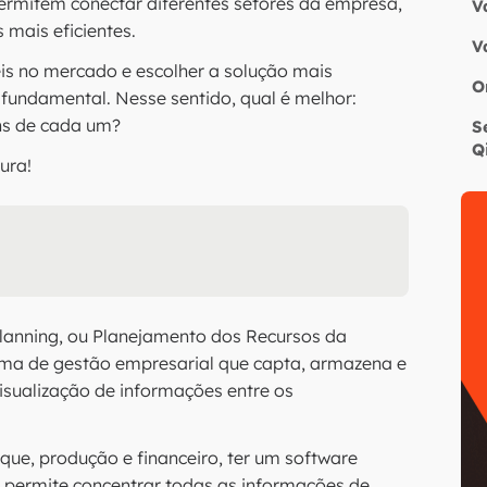
ermitem conectar diferentes setores da empresa,
V
mais eficientes.
V
is no mercado e escolher a solução mais
O
undamental. Nesse sentido, qual é melhor:
ns de cada um?
S
Q
ura!
Planning, ou Planejamento dos Recursos da
tema de gestão empresarial que capta, armazena e
visualização de informações entre os
ue, produção e financeiro, ter um software
 permite concentrar todas as informações de