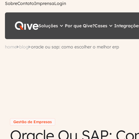
Sobre
Contato
Imprensa
Login
Soluções
Cases
Integraçõe
Por que Qive?
home
blog
oracle ou sap: como escolher o melhor erp
Gestão de Empresas
Oracle Ou SAP: C