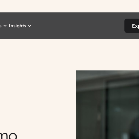
Ex
s
Insights
omo