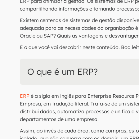
ERP para otimizar a gestão. Os sistemas de ERP p
compartilhando informações e tornando processos 
Existem centenas de sistemas de gestão disponíve
adequada para as necessidades da organização é f
Oracle ou SAP? Quais as vantagens e desvantage
É o que você vai descobrir neste conteúdo. Boa leit
O que é um ERP?
ERP
é a sigla em inglês para Enterprise Resource 
Empresa, em tradução literal. Trata-se de um sis
distribui dados, automatiza processos e unifica a 
departamentos de uma empresa.
Assim, ao invés de cada área, como compras, estoq
isolado, que não conversa com os demais, um ERP