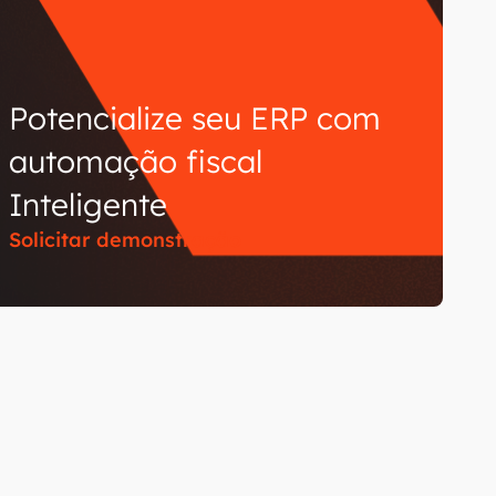
Potencialize seu ERP com
automação fiscal
Inteligente
Solicitar demonstração