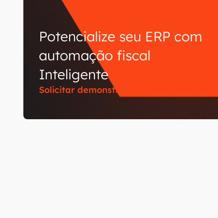
Potencialize seu ERP com
automação fiscal
Inteligente
Solicitar demonstração