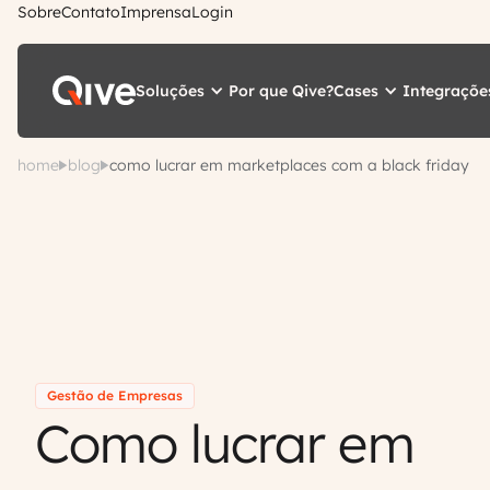
Sobre
Contato
Imprensa
Login
Soluções
Cases
Integraçõe
Por que Qive?
home
blog
como lucrar em marketplaces com a black friday
Gestão de Empresas
Como lucrar em