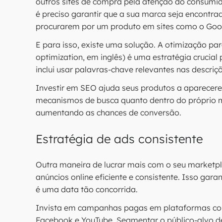
outros sites de compra pela atenção do consumidor
é preciso garantir que a sua marca seja encontr
procurarem por um produto em sites como o Goo
E para isso, existe uma solução. A otimização p
optimization, em inglês) é uma estratégia crucial
inclui usar palavras-chave relevantes nas descriç
Investir em SEO ajuda seus produtos a aparecer
mecanismos de busca quanto dentro do próprio m
aumentando as chances de conversão.
Estratégia de ads consistente
Outra maneira de lucrar mais com o seu marketpla
anúncios online eficiente e consistente. Isso gar
é uma data tão concorrida.
Invista em campanhas pagas em plataformas com
Facebook e YouTube. Segmentar o público-alvo d