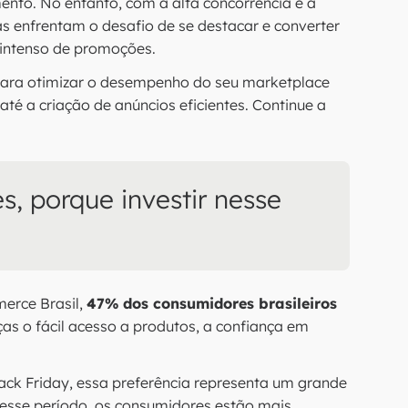
nto. No entanto, com a alta concorrência e a
as enfrentam o desafio de se destacar e converter
 intenso de promoções.
 para otimizar o desempenho do seu marketplace
té a criação de anúncios eficientes. Continue a
s, porque investir nesse
erce Brasil,
47% dos consumidores brasileiros
as o fácil acesso a produtos, a confiança em
ack Friday, essa preferência representa um grande
esse período, os consumidores estão mais