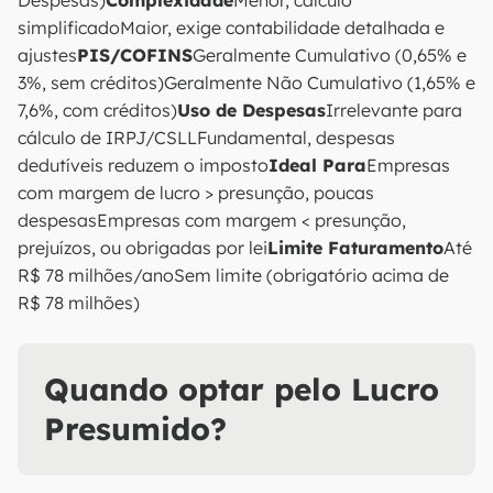
Despesas)
Complexidade
Menor, cálculo
simplificadoMaior, exige contabilidade detalhada e
ajustes
PIS/COFINS
Geralmente Cumulativo (0,65% e
3%, sem créditos)Geralmente Não Cumulativo (1,65% e
7,6%, com créditos)
Uso de Despesas
Irrelevante para
cálculo de IRPJ/CSLLFundamental, despesas
dedutíveis reduzem o imposto
Ideal Para
Empresas
com margem de lucro > presunção, poucas
despesasEmpresas com margem < presunção,
prejuízos, ou obrigadas por lei
Limite Faturamento
Até
R$ 78 milhões/anoSem limite (obrigatório acima de
R$ 78 milhões)
Quando optar pelo Lucro
Presumido?