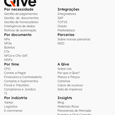
Por necessidade
Integrações
Gestão de pagamentos
Integradores
Gestão de documentos
SAP
Gestão de fornecedores
TOTVS
Inteligência de dados
Oracle
Rotinas de automação
Marketplace
Por documento
Parcerias
NFe
Sobre nossas parcerias
NFSe
NDD
Boletos
CTe
NFCe e CFe-SAT
MDFe
Por time
A Qive
CFO
Sobre nós
Contas a Pagar
Por que a Qive?
Financeiro e Controladoria
Planos e Preços
Compras e Suprimentos
Carreiras
Fiscal e Tributário
Casos de sucesso
Compliance e Jurídico
Sala de imprensa
TI
Por indústria
Insights
Varejo
Blog
Logística
Materiais Ricos
E-commerce
Panoramas de Mercado
Eventos e Qive Conecta