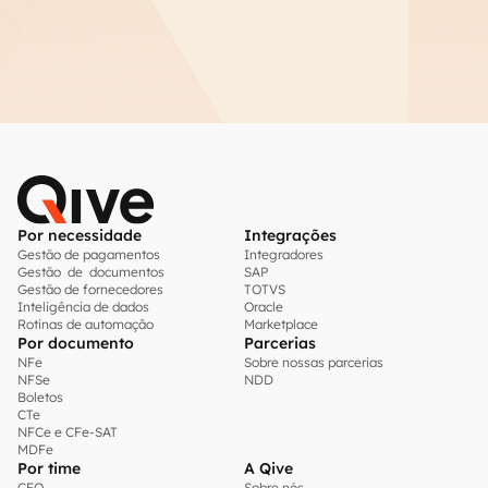
Por necessidade
Integrações
Gestão de pagamentos
Integradores
Gestão de documentos
SAP
Gestão de fornecedores
TOTVS
Inteligência de dados
Oracle
Rotinas de automação
Marketplace
Por documento
Parcerias
NFe
Sobre nossas parcerias
NFSe
NDD
Boletos
CTe
NFCe e CFe-SAT
MDFe
Por time
A Qive
CFO
Sobre nós