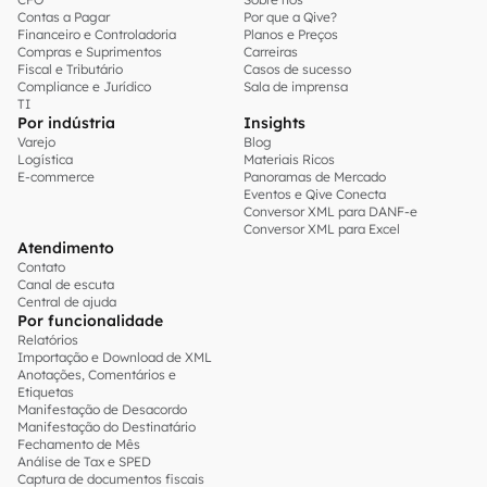
Contas a Pagar
Por que a Qive?
Financeiro e Controladoria
Planos e Preços
Compras e Suprimentos
Carreiras
Fiscal e Tributário
Casos de sucesso
Compliance e Jurídico
Sala de imprensa
TI
Por indústria
Insights
Varejo
Blog
Logística
Materiais Ricos
E-commerce
Panoramas de Mercado
Eventos e Qive Conecta
Conversor XML para DANF-e
Conversor XML para Excel
Atendimento
Contato
Canal de escuta
Central de ajuda
Por funcionalidade
Relatórios
Importação e Download de XML
Anotações, Comentários e
Etiquetas
Manifestação de Desacordo
Manifestação do Destinatário
Fechamento de Mês
Análise de Tax e SPED
Captura de documentos fiscais