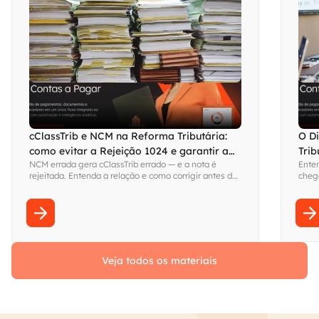
cClassTrib e NCM na Reforma Tributária:
O D
como evitar a Rejeição 1024 e garantir a
Trib
NCM errada gera cClassTrib errado — e a nota é
Ente
dispensa de recolhimento em 2026
rejeitada. Entenda a relação e como corrigir antes de
cheg
perder a dispensa de recolhimento do IBS/CBS em
para 
2026.
comp
Veja todos os materiais