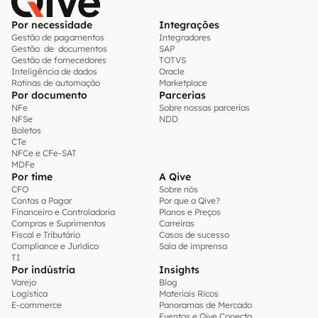
Por necessidade
Integrações
Gestão de pagamentos
Integradores
Gestão de documentos
SAP
Gestão de fornecedores
TOTVS
Inteligência de dados
Oracle
Rotinas de automação
Marketplace
Por documento
Parcerias
NFe
Sobre nossas parcerias
NFSe
NDD
Boletos
CTe
NFCe e CFe-SAT
MDFe
Por time
A Qive
CFO
Sobre nós
Contas a Pagar
Por que a Qive?
Financeiro e Controladoria
Planos e Preços
Compras e Suprimentos
Carreiras
Fiscal e Tributário
Casos de sucesso
Compliance e Jurídico
Sala de imprensa
TI
Por indústria
Insights
Varejo
Blog
Logística
Materiais Ricos
E-commerce
Panoramas de Mercado
Eventos e Qive Conecta