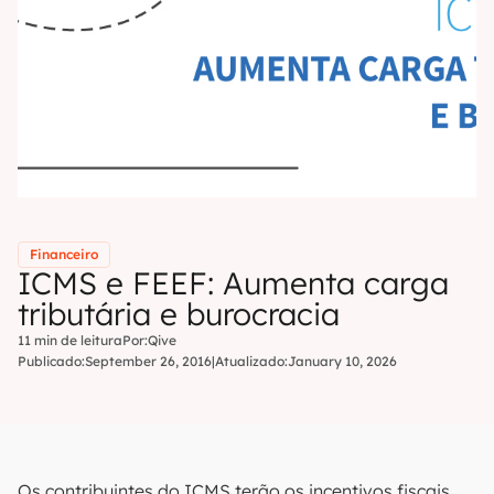
Financeiro
ICMS e FEEF: Aumenta carga
tributária e burocracia
11 min de leitura
Por:
Qive
Publicado:
September 26, 2016
|
Atualizado:
January 10, 2026
Os contribuintes do ICMS terão os incentivos fiscais