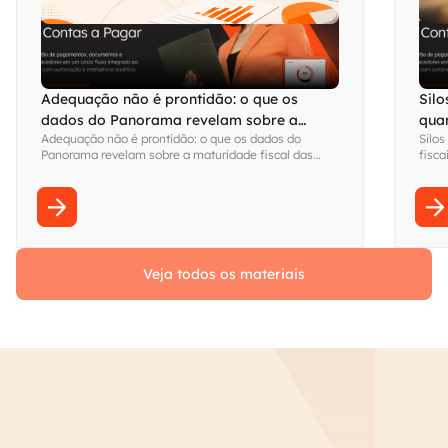
Adequação não é prontidão: o que os
Silo
dados do Panorama revelam sobre a
qua
Adequação não é prontidão: o que os dados do
Silos
maturidade fiscal das empresas brasileiras
visi
Panorama revelam sobre a maturidade fiscal das
fisca
empresas brasileiras
Fina
sem s
Veja todos os materiais