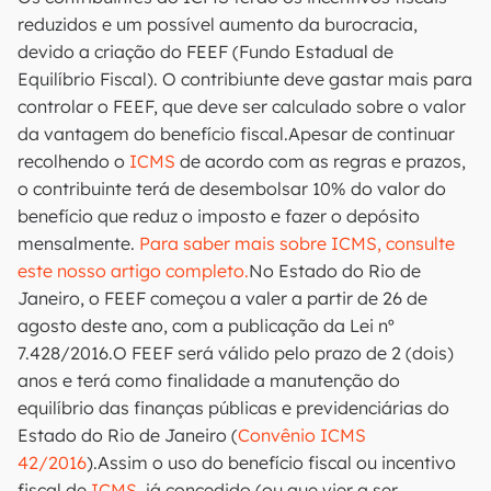
reduzidos e um possível aumento da burocracia,
devido a criação do FEEF (Fundo Estadual de
Equilíbrio Fiscal). O contribiunte deve gastar mais para
controlar o FEEF, que deve ser calculado sobre o valor
da vantagem do benefício fiscal.Apesar de continuar
recolhendo o
ICMS
de acordo com as regras e prazos,
o contribuinte terá de desembolsar 10% do valor do
benefício que reduz o imposto e fazer o depósito
mensalmente.
Para saber mais sobre ICMS, consulte
este nosso artigo completo.
No Estado do Rio de
Janeiro, o FEEF começou a valer a partir de 26 de
agosto deste ano, com a publicação da Lei nº
7.428/2016.O FEEF será válido pelo prazo de 2 (dois)
anos e terá como finalidade a manutenção do
equilíbrio das finanças públicas e previdenciárias do
Estado do Rio de Janeiro (
Convênio ICMS
42/2016
).Assim o uso do benefício fiscal ou incentivo
fiscal de
ICMS
, já concedido (ou que vier a ser