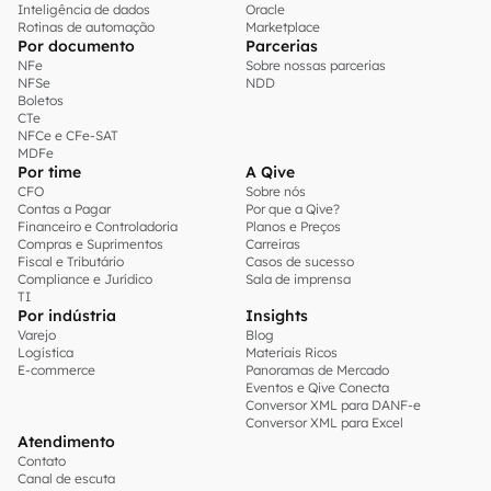
Inteligência de dados
Oracle
Rotinas de automação
Marketplace
Por documento
Parcerias
NFe
Sobre nossas parcerias
NFSe
NDD
Boletos
CTe
NFCe e CFe-SAT
MDFe
Por time
A Qive
CFO
Sobre nós
Contas a Pagar
Por que a Qive?
Financeiro e Controladoria
Planos e Preços
Compras e Suprimentos
Carreiras
Fiscal e Tributário
Casos de sucesso
Compliance e Jurídico
Sala de imprensa
TI
Por indústria
Insights
Varejo
Blog
Logística
Materiais Ricos
E-commerce
Panoramas de Mercado
Eventos e Qive Conecta
Conversor XML para DANF-e
Conversor XML para Excel
Atendimento
Contato
Canal de escuta