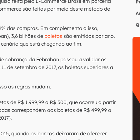
squisa feita pelo E-Commerce Brasil em parceria
P
commerce são feitas por meio deste método de
A
Q
 64% das compras. Em complemento a isso,
an), 3,6 bilhões de
boletos
são emitidos por ano.
 cenário que está chegando ao fim.
a de cobrança da Febraban passou a validar os
 11 de setembro de 2017, os boletos superiores a
isso as regras mudam.
tos de R$ 1.999,99 a R$ 500, que ocorreu a partir
dadas correspondem aos boletos de R$ 499,99 a
017).
2015, quando os bancos deixaram de oferecer