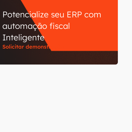
Potencialize seu ERP com
automação fiscal
Inteligente
Solicitar demonstração