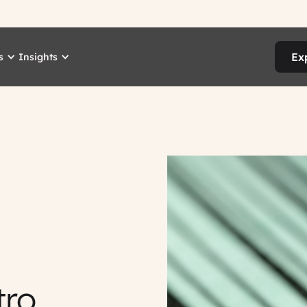
Ex
s
Insights
tro