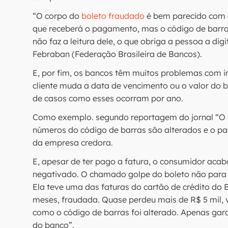
“O corpo do
boleto fraudado
é bem parecido com o
que receberá o pagamento, mas o código de barr
não faz a leitura dele, o que obriga a pessoa a dig
Febraban (Federação Brasileira de Bancos).
E, por fim, os bancos têm muitos problemas com i
cliente muda a data de vencimento ou o valor do bo
de casos como esses ocorram por ano.
Como exemplo. segundo reportagem do jornal “O G
números do código de barras são alterados e o p
da empresa credora.
E, apesar de ter pago a fatura, o consumidor acab
negativado. O chamado golpe do boleto não para d
Ela teve uma das faturas do cartão de crédito do 
meses, fraudada. Quase perdeu mais de R$ 5 mil, v
como o código de barras foi alterado. Apenas gar
do banco”.