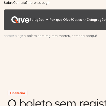
Sobre
Contato
Imprensa
Login
Soluções
Cases
Integraçõe
Por que Qive?
home
blog
o boleto sem registro morreu, entenda porquê
Financeiro
O boleto sem regis