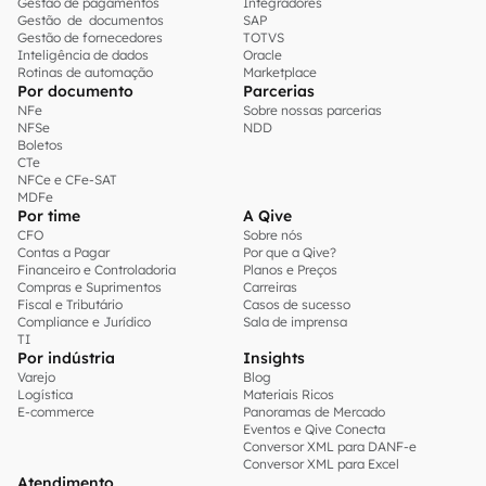
Gestão de pagamentos
Integradores
Gestão de documentos
SAP
Gestão de fornecedores
TOTVS
Inteligência de dados
Oracle
Rotinas de automação
Marketplace
Por documento
Parcerias
NFe
Sobre nossas parcerias
NFSe
NDD
Boletos
CTe
NFCe e CFe-SAT
MDFe
Por time
A Qive
CFO
Sobre nós
Contas a Pagar
Por que a Qive?
Financeiro e Controladoria
Planos e Preços
Compras e Suprimentos
Carreiras
Fiscal e Tributário
Casos de sucesso
Compliance e Jurídico
Sala de imprensa
TI
Por indústria
Insights
Varejo
Blog
Logística
Materiais Ricos
E-commerce
Panoramas de Mercado
Eventos e Qive Conecta
Conversor XML para DANF-e
Conversor XML para Excel
Atendimento