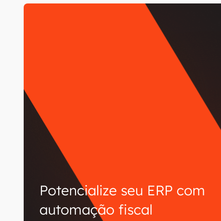
Potencialize seu ERP com
automação fiscal