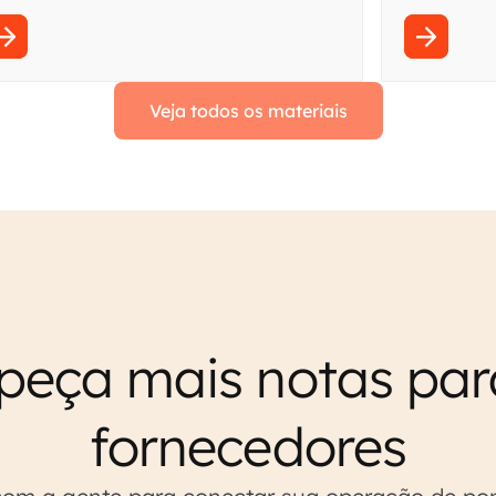
mpulsionar pesquisas econômicas com
Qive e ten
overnança e responsabilidade.
o backoffic
Veja todos os materiais
peça mais notas pa
fornecedores