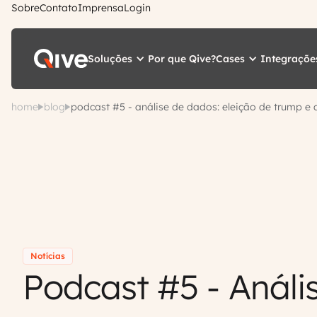
Sobre
Contato
Imprensa
Login
Soluções
Cases
Integraçõe
Por que Qive?
home
blog
podcast #5 - análise de dados: eleição de trump e
Notícias
Podcast #5 - Análi