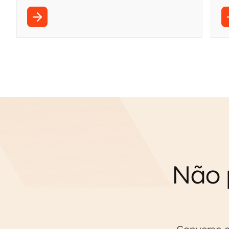
ChatGPT, Claude ou Gemini. Gere código de
i
integração em segundos, em qualquer
g
linguagem.
Não 