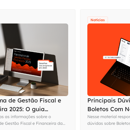
Notícias
a de Gestão Fiscal e
Principais Dúv
ira 2025: O guia
Boletos Com N
al para o backoffice
as as informações sobre o
Nesse material respo
e Gestão Fiscal e Financeira da
dúvidas sobre Boleto
ro