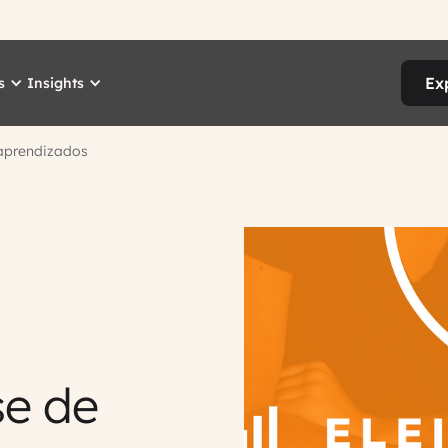
Ex
s
Insights
 aprendizados
se de