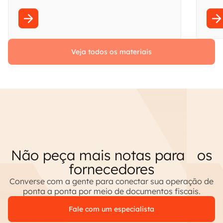
ou Gemini. Gere código de integração em segundos,
pesq
em qualquer linguagem.
respo
Veja todos os materiais
Não peça mais notas para os
fornecedores
Converse com a gente para conectar sua operação de
ponta a ponta por meio de documentos fiscais.
Fale com um especialista