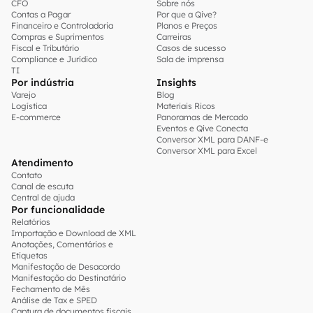
CFO
Sobre nós
Contas a Pagar
Por que a Qive?
Financeiro e Controladoria
Planos e Preços
Compras e Suprimentos
Carreiras
Fiscal e Tributário
Casos de sucesso
Compliance e Jurídico
Sala de imprensa
TI
Por indústria
Insights
Varejo
Blog
Logística
Materiais Ricos
E-commerce
Panoramas de Mercado
Eventos e Qive Conecta
Conversor XML para DANF-e
Conversor XML para Excel
Atendimento
Contato
Canal de escuta
Central de ajuda
Por funcionalidade
Relatórios
Importação e Download de XML
Anotações, Comentários e
Etiquetas
Manifestação de Desacordo
Manifestação do Destinatário
Fechamento de Mês
Análise de Tax e SPED
Captura de documentos fiscais