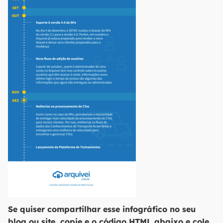
Se quiser compartilhar esse infográfico no seu
blog ou site, copie e o código HTML abaixo e cole