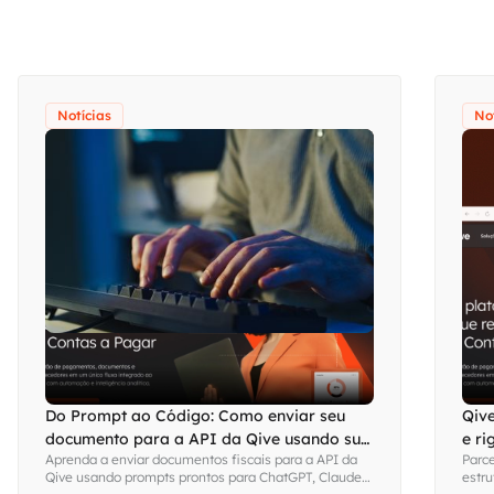
Notícias
No
Do Prompt ao Código: Como enviar seu
Qive
documento para a API da Qive usando sua
e r
Aprenda a enviar documentos fiscais para a API da
Parce
IA favorita
Qive usando prompts prontos para ChatGPT, Claude
estru