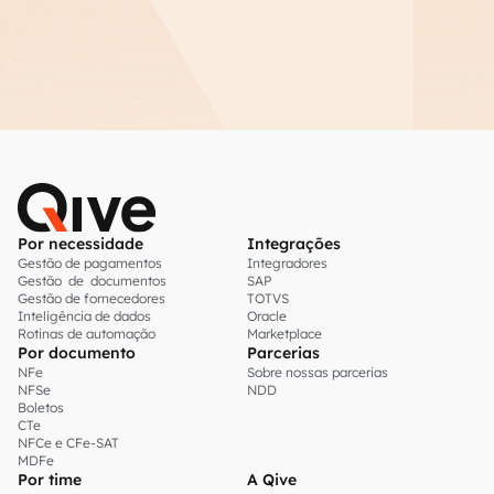
Por necessidade
Integrações
Gestão de pagamentos
Integradores
Gestão de documentos
SAP
Gestão de fornecedores
TOTVS
Inteligência de dados
Oracle
Rotinas de automação
Marketplace
Por documento
Parcerias
NFe
Sobre nossas parcerias
NFSe
NDD
Boletos
CTe
NFCe e CFe-SAT
MDFe
Por time
A Qive