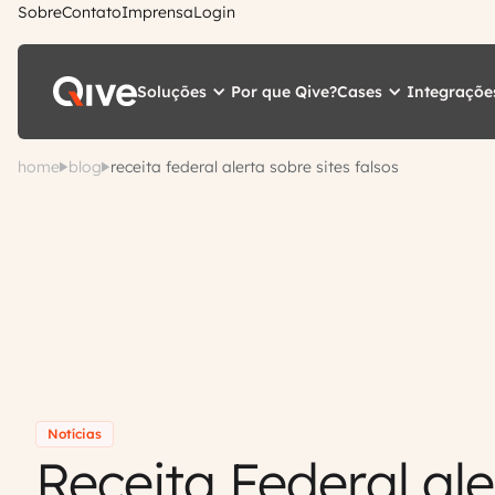
Sobre
Contato
Imprensa
Login
Soluções
Cases
Integraçõe
Por que Qive?
home
blog
receita federal alerta sobre sites falsos
Notícias
Receita Federal ale