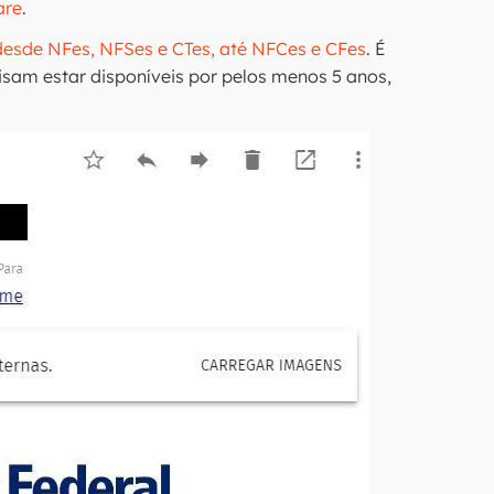
are
.
esde NFes, NFSes e CTes, até NFCes e CFes
. É
isam estar disponíveis por pelos menos 5 anos,