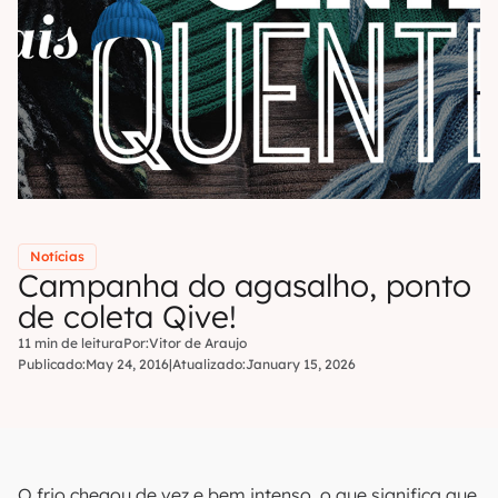
Notícias
Campanha do agasalho, ponto
de coleta Qive!
11 min de leitura
Por:
Vitor de Araujo
Publicado:
May 24, 2016
|
Atualizado:
January 15, 2026
O frio chegou de vez e bem intenso, o que significa que