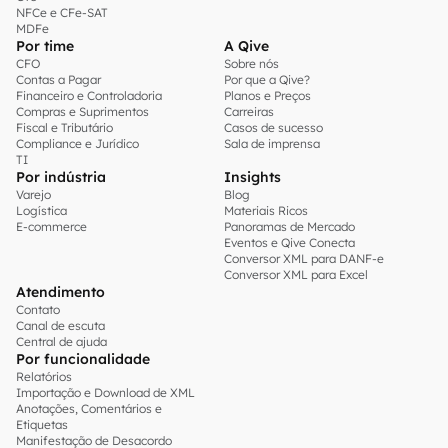
NFCe e CFe-SAT
MDFe
Por time
A Qive
CFO
Sobre nós
Contas a Pagar
Por que a Qive?
Financeiro e Controladoria
Planos e Preços
Compras e Suprimentos
Carreiras
Fiscal e Tributário
Casos de sucesso
Compliance e Jurídico
Sala de imprensa
TI
Por indústria
Insights
Varejo
Blog
Logística
Materiais Ricos
E-commerce
Panoramas de Mercado
Eventos e Qive Conecta
Conversor XML para DANF-e
Conversor XML para Excel
Atendimento
Contato
Canal de escuta
Central de ajuda
Por funcionalidade
Relatórios
Importação e Download de XML
Anotações, Comentários e
Etiquetas
Manifestação de Desacordo