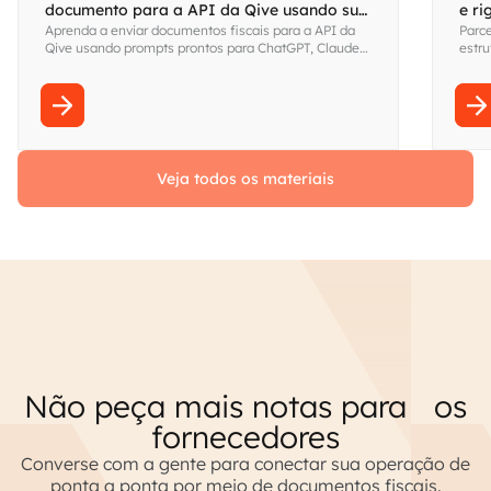
documento para a API da Qive usando sua
e r
Aprenda a enviar documentos fiscais para a API da
Parce
IA favorita
Qive usando prompts prontos para ChatGPT, Claude
estru
ou Gemini. Gere código de integração em segundos,
pesq
em qualquer linguagem.
respo
Veja todos os materiais
Não peça mais notas para os
fornecedores
Converse com a gente para conectar sua operação de
ponta a ponta por meio de documentos fiscais.