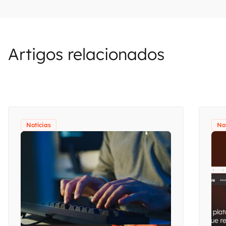
Artigos relacionados
Notícias
No