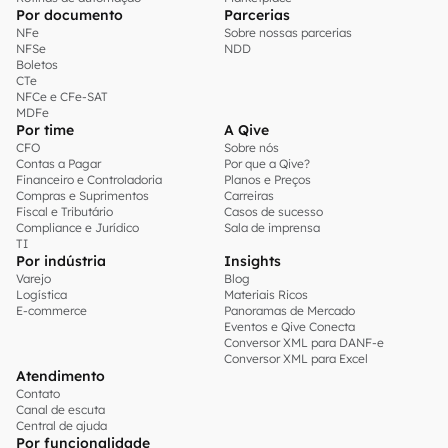
Por documento
Parcerias
NFe
Sobre nossas parcerias
NFSe
NDD
Boletos
CTe
NFCe e CFe-SAT
MDFe
Por time
A Qive
CFO
Sobre nós
Contas a Pagar
Por que a Qive?
Financeiro e Controladoria
Planos e Preços
Compras e Suprimentos
Carreiras
Fiscal e Tributário
Casos de sucesso
Compliance e Jurídico
Sala de imprensa
TI
Por indústria
Insights
Varejo
Blog
Logística
Materiais Ricos
E-commerce
Panoramas de Mercado
Eventos e Qive Conecta
Conversor XML para DANF-e
Conversor XML para Excel
Atendimento
Contato
Canal de escuta
Central de ajuda
Por funcionalidade