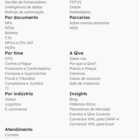
Gestão de fornecedores
TOTVS
Inteligência de dados
Oracle
Rotinas de automação
Marketplace
Por documento
Parcerias
NFe
Sobre nossas parcerias
NFSe
NDD
Boletos
CTe
NFCe e CFe-SAT
MDFe
Por time
A Qive
CFO
Sobre nós
Contas a Pagar
Por que a Qive?
Financeiro e Controladoria
Planos e Preços
Compras e Suprimentos
Carreiras
Fiscal e Tributário
Casos de sucesso
Compliance e Jurídico
Sala de imprensa
TI
Por indústria
Insights
Varejo
Blog
Logística
Materiais Ricos
E-commerce
Panoramas de Mercado
Eventos e Qive Conecta
Conversor XML para DANF-e
Conversor XML para Excel
Atendimento
Contato