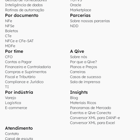
Inteligência de dados
Oracle
Rotinas de automação
Marketplace
Por documento
Parcerias
NFe
Sobre nossas parcerias
NFSe
NDD
Boletos
CTe
NFCe e CFe-SAT
MDFe
Por time
A Qive
CFO
Sobre nós
Contas a Pagar
Por que a Qive?
Financeiro e Controladoria
Planos e Preços
Compras e Suprimentos
Carreiras
Fiscal e Tributário
Casos de sucesso
Compliance e Jurídico
Sala de imprensa
TI
Por indústria
Insights
Varejo
Blog
Logística
Materiais Ricos
E-commerce
Panoramas de Mercado
Eventos e Qive Conecta
Conversor XML para DANF-e
Conversor XML para Excel
Atendimento
Contato
Canal de escuta