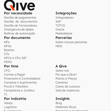
Por necessidade
Integrações
Gestão de pagamentos
Integradores
Gestão de documentos
SAP
Gestão de fornecedores
TOTVS
Inteligência de dados
Oracle
Rotinas de automação
Marketplace
Por documento
Parcerias
NFe
Sobre nossas parcerias
NFSe
NDD
Boletos
CTe
NFCe e CFe-SAT
MDFe
Por time
A Qive
CFO
Sobre nós
Contas a Pagar
Por que a Qive?
Financeiro e Controladoria
Planos e Preços
Compras e Suprimentos
Carreiras
Fiscal e Tributário
Casos de sucesso
Compliance e Jurídico
Sala de imprensa
TI
Por indústria
Insights
Varejo
Blog
Logística
Materiais Ricos
E-commerce
Panoramas de Mercado