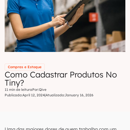
Compras e Estoque
Como Cadastrar Produtos No
Tiny?
11 min de leitura
Por:
Qive
Publicado:
April 12, 2024
|
Atualizado:
January 16, 2026
Uma das maiores dores de quem trabalha com um