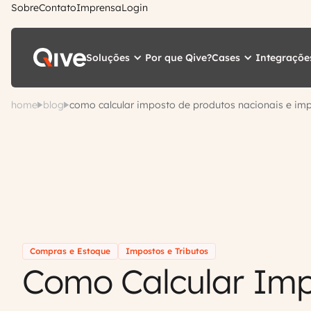
Sobre
Contato
Imprensa
Login
Soluções
Cases
Integraçõe
Por que Qive?
home
blog
como calcular imposto de produtos nacionais e im
Compras e Estoque
Impostos e Tributos
Como Calcular Im