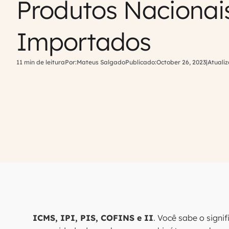
Produtos Nacionai
Importados
11 min de leitura
Por:
Mateus Salgado
Publicado:
October 26, 2023
|
Atualiz
ICMS, IPI, PIS, COFINS e II
. Você sabe o signi