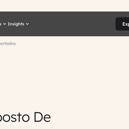
Ex
s
Insights
portados
posto De