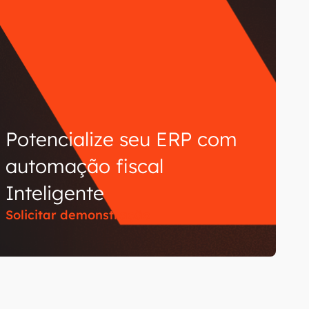
Potencialize seu ERP com
automação fiscal
Inteligente
Solicitar demonstração