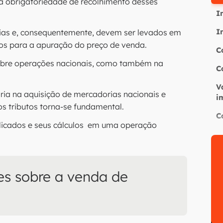
a obrigatoriedade de recolhimento desses
I
I
rias e, consequentemente, devem ser levados em
dos para a apuração do preço de venda.
C
sobre operações nacionais, como também na
C
V
ria na aquisição de mercadorias nacionais e
i
s tributos torna-se fundamental.
C
plicados e seus cálculos em uma operação
es sobre a venda de