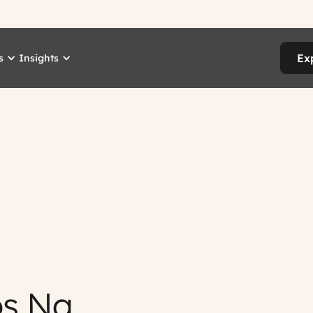
Ex
s
Insights
os Na