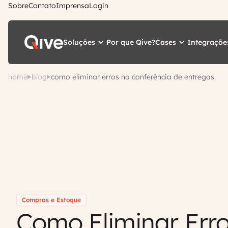
Sobre
Contato
Imprensa
Login
Soluções
Cases
Integraçõe
Por que Qive?
home
blog
como eliminar erros na conferência de entregas
Compras e Estoque
Como Eliminar Err