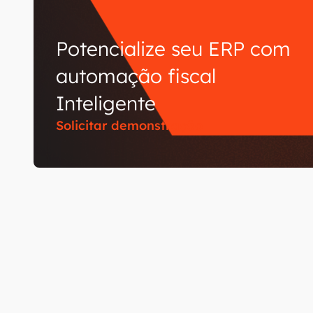
Potencialize seu ERP com
automação fiscal
Inteligente
Solicitar demonstração