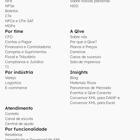
NFe
Sobre nossas parcerias
NFSe
NDD
Boletos
CTe
NFCe e CFe-SAT
MDFe
Por time
A Qive
CFO
Sobre nós
Contas a Pagar
Por que a Qive?
Financeiro e Controladoria
Planos e Preços
Compras e Suprimentos
Carreiras
Fiscal e Tributário
Casos de sucesso
Compliance e Jurídico
Sala de imprensa
TI
Por indústria
Insights
Varejo
Blog
Logística
Materiais Ricos
E-commerce
Panoramas de Mercado
Eventos e Qive Conecta
Conversor XML para DANF-e
Conversor XML para Excel
Atendimento
Contato
Canal de escuta
Central de ajuda
Por funcionalidade
Relatórios
Importação e Download de XML