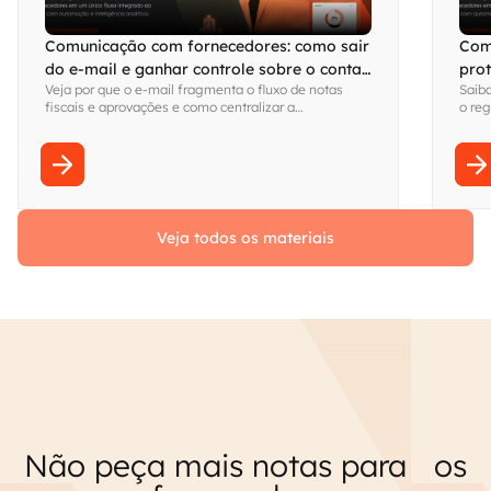
Comunicação com fornecedores: como sair
Com
do e-mail e ganhar controle sobre o contas
pro
Veja por que o e-mail fragmenta o fluxo de notas
Saiba
a pagar
ope
fiscais e aprovações e como centralizar a
o reg
comunicação com fornecedores em um workflow
risco
integrado.
ERP.
Veja todos os materiais
Não peça mais notas para os