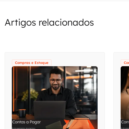
Artigos relacionados
Compras e Estoque
Co