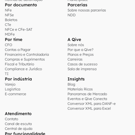
Por documento
Parcerias
NFe
Sobre nossas parcerias
NFSe
NDD
Boletos
CTe
NFCe e CFe-SAT
MDFe
Por time
A Qive
CFO
Sobre nós
Contas a Pagar
Por que a Qive?
Financeiro e Controladoria
Planos e Preços
Compras e Suprimentos
Carreiras
Fiscal e Tributário
Casos de sucesso
Compliance e Jurídico
Sala de imprensa
TI
Por indústria
Insights
Varejo
Blog
Logística
Materiais Ricos
E-commerce
Panoramas de Mercado
Eventos e Qive Conecta
Conversor XML para DANF-e
Conversor XML para Excel
Atendimento
Contato
Canal de escuta
Central de ajuda
Por funcionalidade