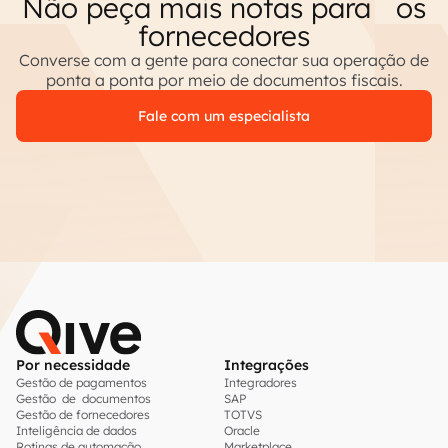
Não peça mais notas para os
fornecedores
Converse com a gente para conectar sua operação de
ponta a ponta por meio de documentos fiscais.
Fale com um especialista
Por necessidade
Integrações
Gestão de pagamentos
Integradores
Gestão de documentos
SAP
Gestão de fornecedores
TOTVS
Inteligência de dados
Oracle
Rotinas de automação
Marketplace