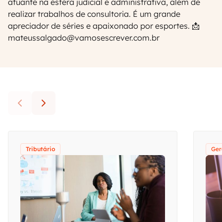
atuante na esfera judicial e administrativa, além de
realizar trabalhos de consultoria. É um grande
apreciador de séries e apaixonado por esportes. 📩
mateussalgado@vamosescrever.com.br
Tributário
Ger