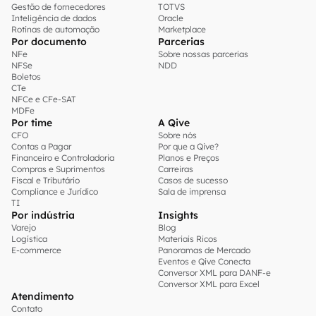
Gestão de fornecedores
TOTVS
Inteligência de dados
Oracle
Rotinas de automação
Marketplace
Por documento
Parcerias
NFe
Sobre nossas parcerias
NFSe
NDD
Boletos
CTe
NFCe e CFe-SAT
MDFe
Por time
A Qive
CFO
Sobre nós
Contas a Pagar
Por que a Qive?
Financeiro e Controladoria
Planos e Preços
Compras e Suprimentos
Carreiras
Fiscal e Tributário
Casos de sucesso
Compliance e Jurídico
Sala de imprensa
TI
Por indústria
Insights
Varejo
Blog
Logística
Materiais Ricos
E-commerce
Panoramas de Mercado
Eventos e Qive Conecta
Conversor XML para DANF-e
Conversor XML para Excel
Atendimento
Contato