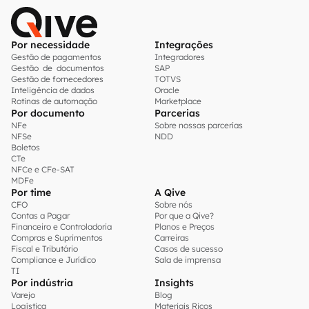
Por necessidade
Integrações
Gestão de pagamentos
Integradores
Gestão de documentos
SAP
Gestão de fornecedores
TOTVS
Inteligência de dados
Oracle
Rotinas de automação
Marketplace
Por documento
Parcerias
NFe
Sobre nossas parcerias
NFSe
NDD
Boletos
CTe
NFCe e CFe-SAT
MDFe
Por time
A Qive
CFO
Sobre nós
Contas a Pagar
Por que a Qive?
Financeiro e Controladoria
Planos e Preços
Compras e Suprimentos
Carreiras
Fiscal e Tributário
Casos de sucesso
Compliance e Jurídico
Sala de imprensa
TI
Por indústria
Insights
Varejo
Blog
Logística
Materiais Ricos