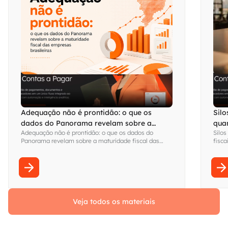
Adequação não é prontidão: o que os
Silo
dados do Panorama revelam sobre a
qua
Adequação não é prontidão: o que os dados do
Silos
maturidade fiscal das empresas brasileiras
visi
Panorama revelam sobre a maturidade fiscal das
fisca
empresas brasileiras
Fina
sem s
Veja todos os materiais