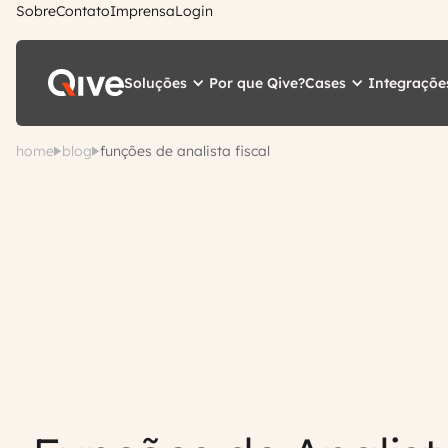
Sobre
Contato
Imprensa
Login
Soluções
Cases
Integraçõe
Por que Qive?
home
blog
funções de analista fiscal