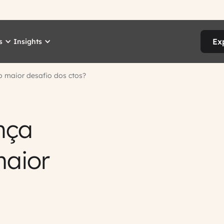
Ex
s
Insights
o maior desafio dos ctos?
nça
maior