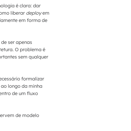
logia é clara: dar
omo liberar
deploy
em
pidamente em forma de
 de ser apenas
tetura. O problema é
ortantes sem qualquer
ecessário formalizar
, ao longo da minha
dentro de um fluxo
 servem de modelo