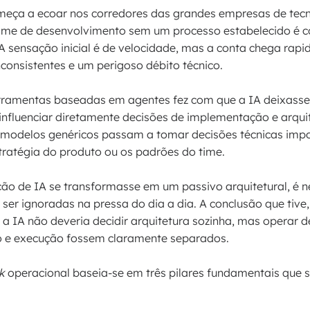
eça a ecoar nos corredores das grandes empresas de tecno
time de desenvolvimento sem um processo estabelecido é c
A sensação inicial é de velocidade, mas a conta chega ra
nconsistentes e um perigoso débito técnico.
rramentas baseadas em agentes fez com que a IA deixasse
 influenciar diretamente decisões de implementação e arqui
 modelos genéricos passam a tomar decisões técnicas imp
ratégia do produto ou os padrões do time.
ção de IA se transformasse em um passivo arquitetural, é n
er ignoradas na pressa do dia a dia. A conclusão que tive
: a IA não deveria decidir arquitetura sozinha, mas operar 
o e execução fossem claramente separados.
k
operacional baseia-se em três pilares fundamentais que