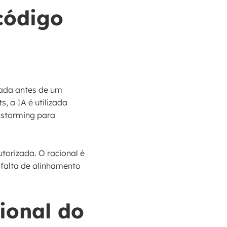
 código
rada antes de um
 a IA é utilizada
nstorming para
torizada. O racional é
 falta de alinhamento
ional do