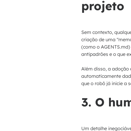
projeto
Sem contexto, qualque
criação de uma "memóri
(como o AGENTS.md) qu
antipadrões e o que ex
Além disso, a adoção 
automaticamente dado
que o robô já inicie 
3. O hu
Um detalhe inegociáve