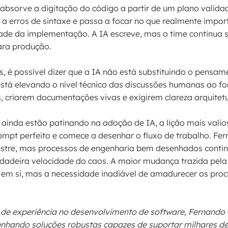
ial absorve a digitação do código a partir de um plano valida
 a erros de sintaxe e passa a focar no que realmente impor
idade da implementação. A IA escreve, mas o time continua
ara produção.
s, é possível dizer que a IA não está substituindo o pensame
stá elevando o nível técnico das discussões humanas ao fo
, criarem documentações vivas e exigirem clareza arquitetu
ainda estão patinando na adoção de IA, a lição mais vali
rompt perfeito e comece a desenhar o fluxo de trabalho. F
estre, mas processos de engenharia bem desenhados contin
rdadeira velocidade do caos. A maior mudança trazida pela
em si, mas a necessidade inadiável de amadurecer os proc
de experiência no desenvolvimento de software, Fernando c
enhando soluções robustas capazes de suportar milhares de 