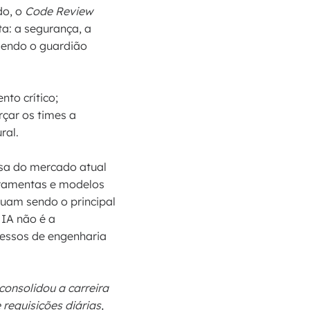
do, o
Code Review
ta: a segurança, a
 sendo o guardião
nto crítico;
rçar os times a
ral.
osa do mercado atual
erramentas e modelos
uam sendo o principal
 IA não é a
essos de engenharia
onsolidou a carreira
requisições diárias,