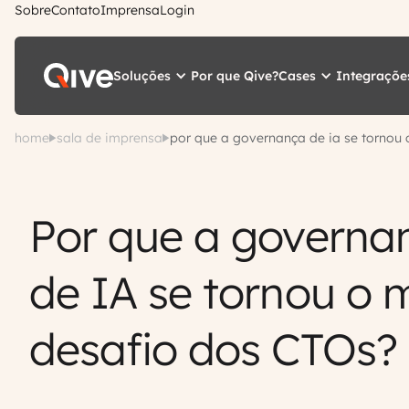
Sobre
Contato
Imprensa
Login
Soluções
Cases
Integraçõe
Por que Qive?
home
sala de imprensa
por que a governança de ia se tornou 
Por que a governa
de IA se tornou o 
desafio dos CTOs?