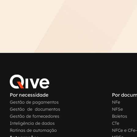
Por necessidade
Por docum
Gestão de pagamentos
NFe
Gestão de documentos
NFSe
Gestão de fornecedores
Boletos
Inteligência de dados
CTe
Rotinas de automação
NFCe e CFe