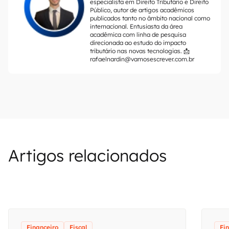
especialista em Direito Tributário e Direito
Público, autor de artigos acadêmicos
publicados tanto no âmbito nacional como
internacional. Entusiasta da área
acadêmica com linha de pesquisa
direcionada ao estudo do impacto
tributário nas novas tecnologias. 📩
rafaelnardin@vamosescrever.com.br
Artigos relacionados
Financeiro
Fiscal
Fi