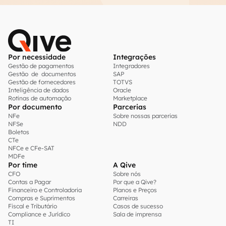
Por necessidade
Integrações
Gestão de pagamentos
Integradores
Gestão de documentos
SAP
Gestão de fornecedores
TOTVS
Inteligência de dados
Oracle
Rotinas de automação
Marketplace
Por documento
Parcerias
NFe
Sobre nossas parcerias
NFSe
NDD
Boletos
CTe
NFCe e CFe-SAT
MDFe
Por time
A Qive
CFO
Sobre nós
Contas a Pagar
Por que a Qive?
Financeiro e Controladoria
Planos e Preços
Compras e Suprimentos
Carreiras
Fiscal e Tributário
Casos de sucesso
Compliance e Jurídico
Sala de imprensa
TI