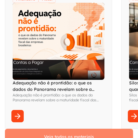
Adequação não é prontidão: o que os
Silo
dados do Panorama revelam sobre a
qua
Adequação não é prontidão: o que os dados do
Silos
maturidade fiscal das empresas brasileiras
visi
Panorama revelam sobre a maturidade fiscal das
fisca
empresas brasileiras
Fina
sem s
Veja todos os materiais