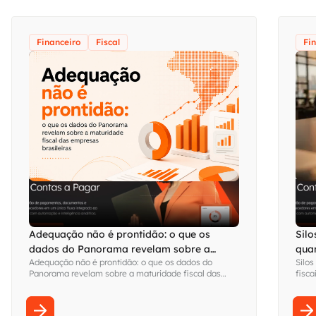
Financeiro
Fiscal
Fi
Adequação não é prontidão: o que os
Silo
dados do Panorama revelam sobre a
qua
Adequação não é prontidão: o que os dados do
Silos
maturidade fiscal das empresas brasileiras
visi
Panorama revelam sobre a maturidade fiscal das
fisca
empresas brasileiras
Fina
sem s