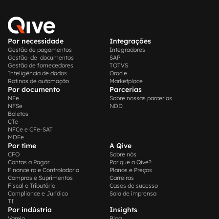
Por necessidade
Integrações
Gestão de pagamentos
Integradores
Gestão de documentos
SAP
Gestão de fornecedores
TOTVS
Inteligência de dados
Oracle
Rotinas de automação
Marketplace
Por documento
Parcerias
NFe
Sobre nossas parcerias
NFSe
NDD
Boletos
CTe
NFCe e CFe-SAT
MDFe
Por time
A Qive
CFO
Sobre nós
Contas a Pagar
Por que a Qive?
Financeiro e Controladoria
Planos e Preços
Compras e Suprimentos
Carreiras
Fiscal e Tributário
Casos de sucesso
Compliance e Jurídico
Sala de imprensa
TI
Por indústria
Insights
Varejo
Blog