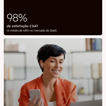
98%
de satisfação CSAT
vs média de 68% no mercado da SaaS.