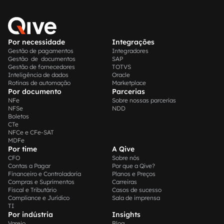
Por necessidade
Integrações
Gestão de pagamentos
Integradores
Gestão de documentos
SAP
Gestão de fornecedores
TOTVS
Inteligência de dados
Oracle
Rotinas de automação
Marketplace
Por documento
Parcerias
NFe
Sobre nossas parcerias
NFSe
NDD
Boletos
CTe
NFCe e CFe-SAT
MDFe
Por time
A Qive
CFO
Sobre nós
Contas a Pagar
Por que a Qive?
Financeiro e Controladoria
Planos e Preços
Compras e Suprimentos
Carreiras
Fiscal e Tributário
Casos de sucesso
Compliance e Jurídico
Sala de imprensa
TI
Por indústria
Insights
Varejo
Blog