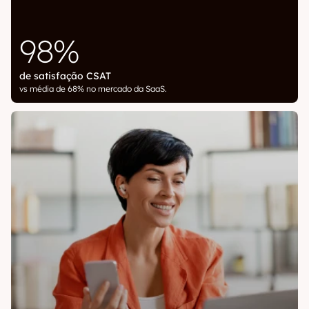
98%
de satisfação CSAT
vs média de 68% no mercado da SaaS.