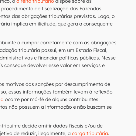
fico, o
direito tributário
dispõe sobre as
o procedimento de fiscalização das Fazendas
tos das obrigações tributárias previstas. Logo, o
tária implica em ilicitude, que gera a consequente
ribuinte a cumprir corretamente com as obrigações
ecadação tributária possui, em um Estado Fiscal,
dministrativas e financiar políticas públicas. Nesse
s consegue devolver esse valor em serviços e
r os motivos das sanções por descumprimento de
disso, essas informações também levam à reflexão
ia
ocorre por má-fé de alguns contribuintes,
itos não possuem a informação e não buscam se
ribuinte decide omitir dados fiscais e/ou de
tivo de reduzir, ilegalmente, a
carga tributária
.