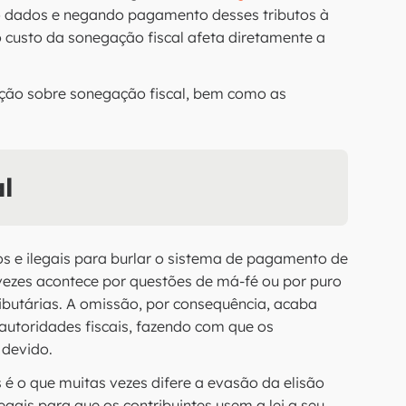
o dados e negando pagamento desses tributos à
 custo da sonegação fiscal afeta diretamente a
ição sobre sonegação fiscal, bem como as
l
os e ilegais para burlar o sistema de pagamento de
vezes acontece por questões de má-fé ou por puro
utárias. A omissão, por consequência, acaba
 autoridades fiscais, fazendo com que os
 devido.
é o que muitas vezes difere a evasão da elisão
legais para que os contribuintes usem a lei a seu