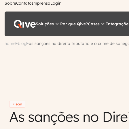
Sobre
Contato
Imprensa
Login
Soluções
Cases
Integraçõe
Por que Qive?
home
blog
as sanções no direito tributário e o crime de soneg
Fiscal
As sanções no Dire