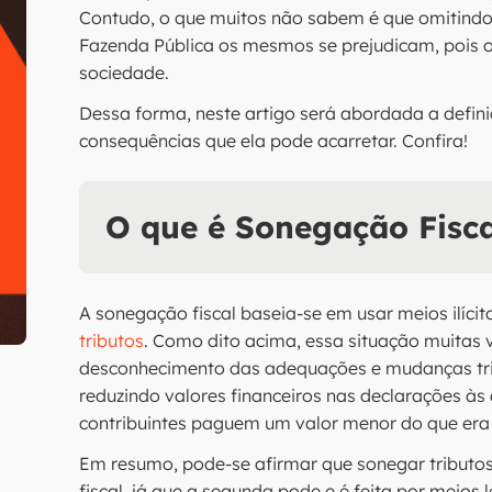
Contudo, o que muitos não sabem é que omitind
Fazenda Pública os mesmos se prejudicam, pois o
sociedade.
Dessa forma, neste artigo será abordada a defin
consequências que ela pode acarretar. Confira!
O que é Sonegação Fisca
A sonegação fiscal baseia-se em usar meios ilícit
tributos
. Como dito acima, essa situação muitas 
desconhecimento das adequações e mudanças trib
reduzindo valores financeiros nas declarações às
contribuintes paguem um valor menor do que era
Em resumo, pode-se afirmar que sonegar tributos 
fiscal, já que a segunda pode e é feita por meios 