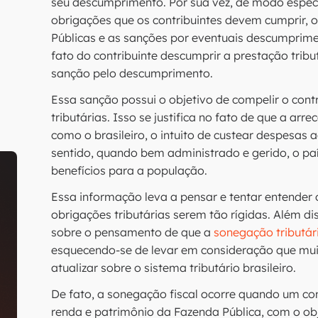
seu descumprimento. Por sua vez, de modo especí
obrigações que os contribuintes devem cumprir, 
Públicas e as sanções por eventuais descumprimen
fato do contribuinte descumprir a prestação tribu
sanção pelo descumprimento.
Essa sanção possui o objetivo de compelir o cont
tributárias. Isso se justifica no fato de que a arr
como o brasileiro, o intuito de custear despesas a
sentido, quando bem administrado e gerido, o paí
benefícios para a população.
Essa informação leva a pensar e tentar entende
obrigações tributárias serem tão rígidas. Além 
sobre o pensamento de que a
sonegação tributár
esquecendo-se de levar em consideração que mu
atualizar sobre o sistema tributário brasileiro.
De fato, a sonegação fiscal ocorre quando um cont
renda e patrimônio da Fazenda Pública, com o obje