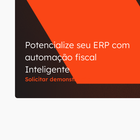
Potencialize seu ERP com
automação fiscal
Inteligente
Solicitar demonstração