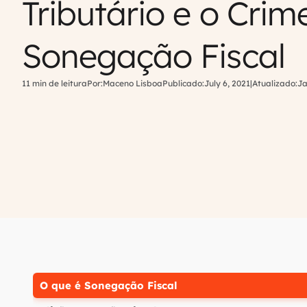
Tributário e o Crim
Sonegação Fiscal
11 min de leitura
Por:
Maceno Lisboa
Publicado:
July 6, 2021
|
Atualizado:
Ja
O que é Sonegação Fiscal