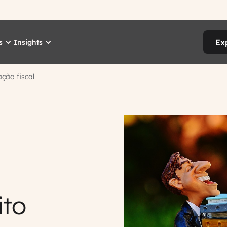
Ex
s
Insights
ação fiscal
ito