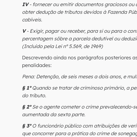
IV
- fornecer ou emitir documentos graciosos ou 
obter dedução de tributos devidos à Fazenda Públ
cabíveis.
V
- Exigir, pagar ou receber, para si ou para o con
percentagem sôbre a parcela dedutível ou deduzid
(Incluído pela Lei nº 5.569, de 1969)
Descrevendo ainda nos parágrafos posteriores a
penalidades:
Pena: Detenção, de seis meses a dois anos, e mult
§ 1º
Quando se tratar de criminoso primário, a pen
do tributo.
§ 2º
Se o agente cometer o crime prevalecendo-se
aumentada da sexta parte.
§ 3º
O funcionário público com atribuições de veri
que concorrer para a prática do crime de sonegaç