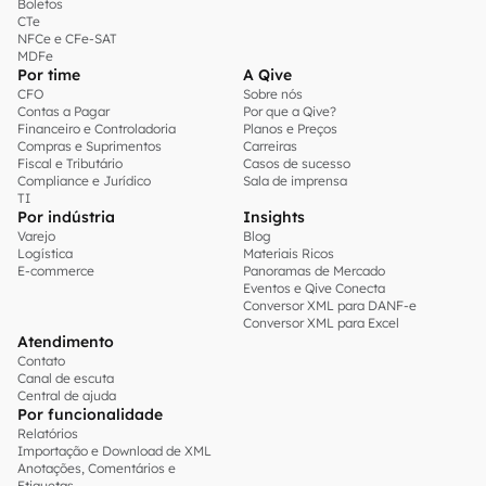
Boletos
CTe
NFCe e CFe-SAT
MDFe
Por time
A Qive
CFO
Sobre nós
Contas a Pagar
Por que a Qive?
Financeiro e Controladoria
Planos e Preços
Compras e Suprimentos
Carreiras
Fiscal e Tributário
Casos de sucesso
Compliance e Jurídico
Sala de imprensa
TI
Por indústria
Insights
Varejo
Blog
Logística
Materiais Ricos
E-commerce
Panoramas de Mercado
Eventos e Qive Conecta
Conversor XML para DANF-e
Conversor XML para Excel
Atendimento
Contato
Canal de escuta
Central de ajuda
Por funcionalidade
Relatórios
Importação e Download de XML
Anotações, Comentários e
Etiquetas