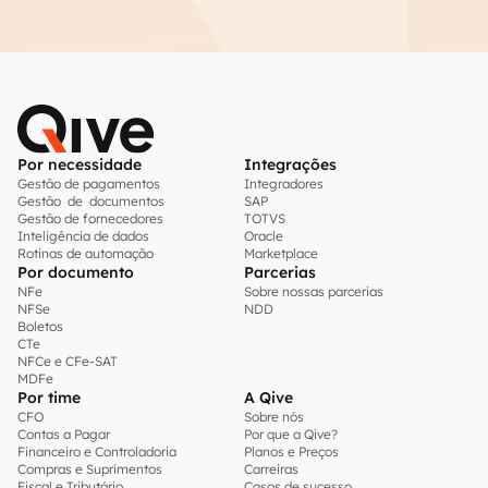
Por necessidade
Integrações
Gestão de pagamentos
Integradores
Gestão de documentos
SAP
Gestão de fornecedores
TOTVS
Inteligência de dados
Oracle
Rotinas de automação
Marketplace
Por documento
Parcerias
NFe
Sobre nossas parcerias
NFSe
NDD
Boletos
CTe
NFCe e CFe-SAT
MDFe
Por time
A Qive
CFO
Sobre nós
Contas a Pagar
Por que a Qive?
Financeiro e Controladoria
Planos e Preços
Compras e Suprimentos
Carreiras
Fiscal e Tributário
Casos de sucesso