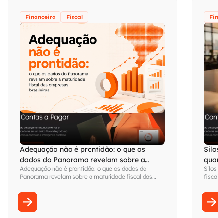
Financeiro
Fiscal
Fi
Adequação não é prontidão: o que os
Silo
dados do Panorama revelam sobre a
qua
Adequação não é prontidão: o que os dados do
Silos
maturidade fiscal das empresas brasileiras
visi
Panorama revelam sobre a maturidade fiscal das
fisca
empresas brasileiras
Fina
sem s