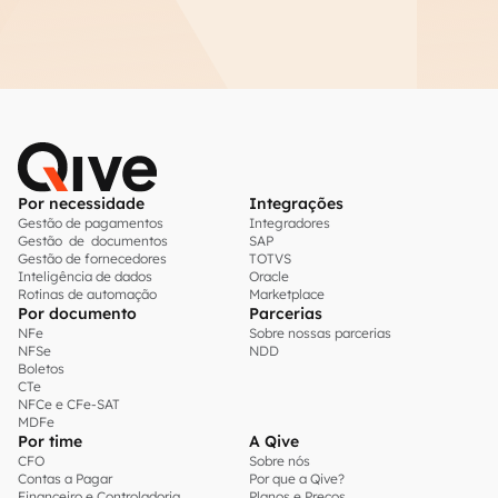
Por necessidade
Integrações
Gestão de pagamentos
Integradores
Gestão de documentos
SAP
Gestão de fornecedores
TOTVS
Inteligência de dados
Oracle
Rotinas de automação
Marketplace
Por documento
Parcerias
NFe
Sobre nossas parcerias
NFSe
NDD
Boletos
CTe
NFCe e CFe-SAT
MDFe
Por time
A Qive
CFO
Sobre nós
Contas a Pagar
Por que a Qive?
Financeiro e Controladoria
Planos e Preços