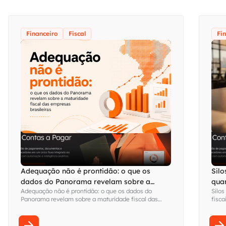
Financeiro
Fiscal
Fi
Adequação não é prontidão: o que os
Silo
dados do Panorama revelam sobre a
qua
Adequação não é prontidão: o que os dados do
Silos
maturidade fiscal das empresas brasileiras
visi
Panorama revelam sobre a maturidade fiscal das
fisca
empresas brasileiras
Fina
sem s