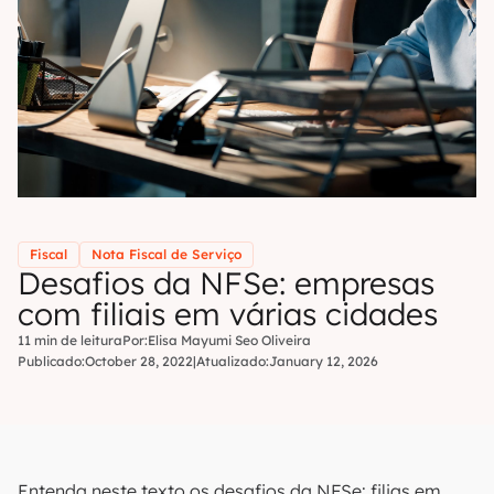
Fiscal
Nota Fiscal de Serviço
Desafios da NFSe: empresas
com filiais em várias cidades
11 min de leitura
Por:
Elisa Mayumi Seo Oliveira
Publicado:
October 28, 2022
|
Atualizado:
January 12, 2026
Entenda neste texto os desafios da NFSe: filias em