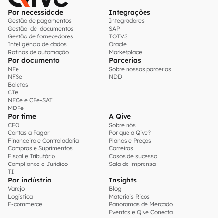
Por necessidade
Integrações
Gestão de pagamentos
Integradores
Gestão de documentos
SAP
Gestão de fornecedores
TOTVS
Inteligência de dados
Oracle
Rotinas de automação
Marketplace
Por documento
Parcerias
NFe
Sobre nossas parcerias
NFSe
NDD
Boletos
CTe
NFCe e CFe-SAT
MDFe
Por time
A Qive
CFO
Sobre nós
Contas a Pagar
Por que a Qive?
Financeiro e Controladoria
Planos e Preços
Compras e Suprimentos
Carreiras
Fiscal e Tributário
Casos de sucesso
Compliance e Jurídico
Sala de imprensa
TI
Por indústria
Insights
Varejo
Blog
Logística
Materiais Ricos
E-commerce
Panoramas de Mercado
Eventos e Qive Conecta