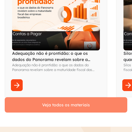
Adequação não é prontidão: o que os
Silo
dados do Panorama revelam sobre a
qua
Adequação não é prontidão: o que os dados do
Silos
maturidade fiscal das empresas brasileiras
visi
Panorama revelam sobre a maturidade fiscal das
fisca
empresas brasileiras
Fina
sem s
Veja todos os materiais